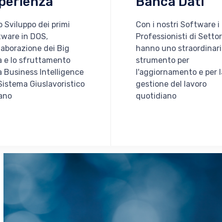
perienza
Banca Dati
o Sviluppo dei primi
Con i nostri Software i
tware in DOS,
Professionisti di Setto
elaborazione dei Big
hanno uno straordinar
 e lo sfruttamento
strumento per
a Business Intelligence
l'aggiornamento e per l
Sistema Giuslavoristico
gestione del lavoro
iano
quotidiano