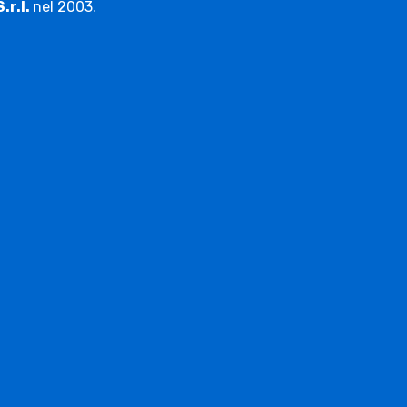
S.r.l.
nel 2003.