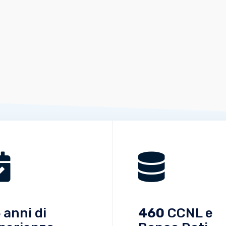
5
anni di
460
CCNL e