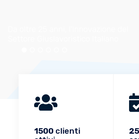
Da oltre 25 anni, l'Innovazione del
Settore Giuslavoristico Italiano
1500
clienti
2