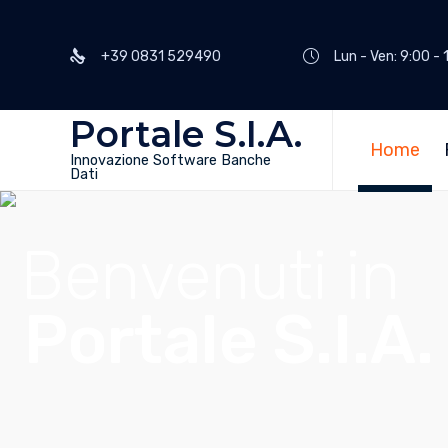
+39 0831 529490
Lun - Ven: 9:00 - 
Portale S.I.A.
Home
Innovazione Software Banche
Dati
Benvenuti in
Portale S.I.A.