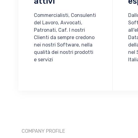
attivi
es
Commercialisti, Consulenti
Dall
del Lavoro, Avvocati,
Sof
Patronati, Caf. I nostri
all'
Clienti da sempre credono
Data
nei nostri Software, nella
dell
qualità dei nostri prodotti
nel 
e servizi
Ital
COMPANY PROFILE