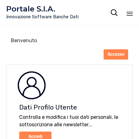
Portale S.I.A.

Innovazione Software Banche Dati
Sk
to
co